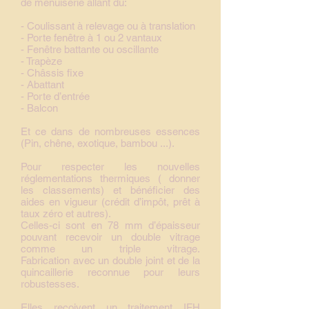
de menuiserie allant du:
- Coulissant à relevage ou à translation
- Porte fenêtre à 1 ou 2 vantaux
- Fenêtre battante ou oscillante
- Trapèze
- Châssis fixe
- Abattant
- Porte d’entrée
- Balcon
Et ce dans de nombreuses essences
(Pin, chêne, exotique, bambou ...).
Pour respecter les nouvelles
réglementations thermiques ( donner
les classements) et bénéficier des
aides en vigueur (crédit d’impôt, prêt à
taux zéro et autres).
Celles-ci sont en 78 mm d’épaisseur
pouvant recevoir un double vitrage
comme un triple vitrage.
Fabrication avec un double joint et de la
quincaillerie reconnue pour leurs
robustesses.
Elles reçoivent un traitement IFH