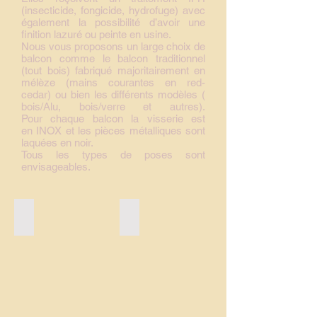
(insecticide, fongicide, hydrofuge) avec
également la possibilité d’avoir une
finition lazuré ou peinte en usine.
Nous vous proposons un large choix de
balcon comme le balcon traditionnel
(tout bois) fabriqué majoritairement en
mélèze (mains courantes en red-
cedar) ou bien les différents modèles (
bois/Alu, bois/verre et autres).
Pour chaque balcon la visserie est
en INOX et les pièces métalliques sont
laquées en noir.​
Tous les types de poses sont
envisageables.